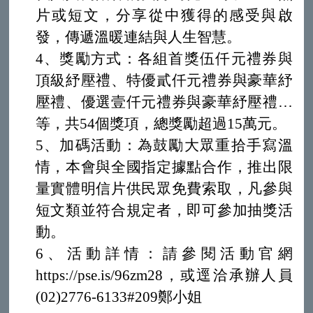
片或短文，分享從中獲得的感受與啟
發，傳遞溫暖連結與人生智慧。
4、獎勵方式：各組首獎伍仟元禮券與
頂級紓壓禮、特優貳仟元禮券與豪華紓
壓禮、優選壹仟元禮券與豪華紓壓禮…
等，共54個獎項，總獎勵超過15萬元。
5、加碼活動：為鼓勵大眾重拾手寫溫
情，本會與全國指定據點合作，推出限
量實體明信片供民眾免費索取，凡參與
短文類並符合規定者，即可參加抽獎活
動。
6、活動詳情：請參閱活動官網
https://pse.is/96zm28，或逕洽承辦人員
(02)2776-6133#209鄭小姐