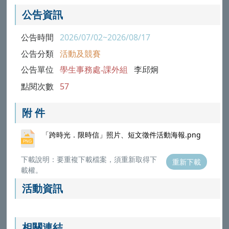
公告資訊
公告時間
2026/07/02~2026/08/17
公告分類
活動及競賽
公告單位
學生事務處-課外組
李邱炯
點閱次數
57
附 件
「跨時光．限時信」照片、短文徵件活動海報.png
下載說明：要重複下載檔案，須重新取得下
重新下載
載權。
活動資訊
相關連結