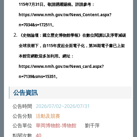
115
7
31
年
月
日。敬請踴躍賜稿。詳請參考：
https://www.nmh.gov.tw/News_Content.aspx?
n=7034&s=172511
。
《史物論壇：國立歷史博物館學報》在數位閱讀以及淨零減碳
115
36
全球浪潮下，自
年度起全面電子化，第
期電子書已上架
本館官網歡迎多加利用。網址：
https://www.nmh.gov.tw/News_card.aspx?
n=7139&sms=15351
。
公告資訊
公告時間
2026/07/02~2026/07/31
公告分類
活動及競賽
公告單位
華岡博物館-博物館
劉千萍
點閱次數
40