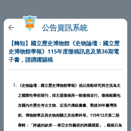
公告資訊系統
【轉知】國立歷史博物館《史物論壇：國立歷
史博物館學報》115年度徵稿訊息及第36期電
子書，請踴躍賜稿
《史物論壇：國立歷史博物館學報》係以推動研究與交流為主
之國際性學術期刊，採主題徵稿與一般徵稿並行。徵稿範圍包
30
含國內外歷史考古文物、近現代傳統書畫、戰後
年臺灣美
115
12
術、博物館學及與史物相關之其他學科等。
年
月第二期
──
專輯：「跨越的缺席
東亞女性藝術的跨國檔案」，截稿日為