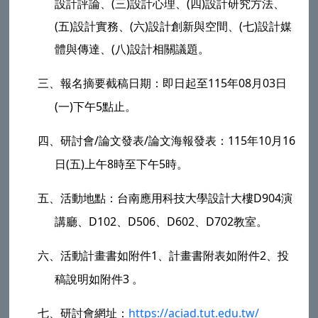
設計評論、(三)設計心理、(四)設計研究方法、
(五)設計實務、(六)設計創新與空間、(七)設計媒
體與傳達、(八)設計相關議題。
三、
報名摘要截稿日期：即日起至115年08月03日
(一)下午5點止。
四、
研討會/論文發表/論文海報發表：115年10月16
日(五)上午8時至下午5時。
五、
活動地點：
台南應用科技大學
設計大樓D904演
講廳、D102、D506、D602、D702教室。
六、
活動計畫書如附件1、計畫書附表如附件2、投
稿說明如附件3 。
七、
研討會網址：
https://aciad.tut.edu.tw/