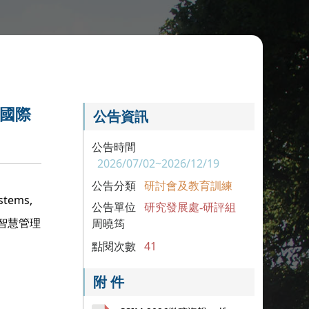
理國際
公告資訊
公告時間
2026/07/02~2026/12/19
公告分類
研討會及教育訓練
tems,
公告單位
研究發展處-研評組
慧及智慧管理
周曉筠
點閱次數
41
附 件