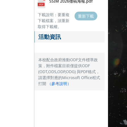
SSIM 2026徵稿海報.pdf
下載說明：要重複
重新下載
下載檔案，須重新
取得下載權。
活動資訊
本校配合政府推動ODF文件標準政
策，附件檔案目前僅提供ODF
(ODT,ODS,ODP,ODG) 與PDF格式，
請選擇對應的Microsoft Office程式
打開
（
參考說明
）