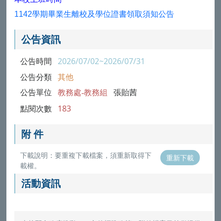
1142
學期畢業
生
離校及學位證書領取須知
公告
公告資訊
公告時間
2026/07/02~2026/07/31
公告分類
其他
公告單位
教務處-教務組
張貽茜
點閱次數
183
附 件
下載說明：要重複下載檔案，須重新取得下
重新下載
載權。
活動資訊