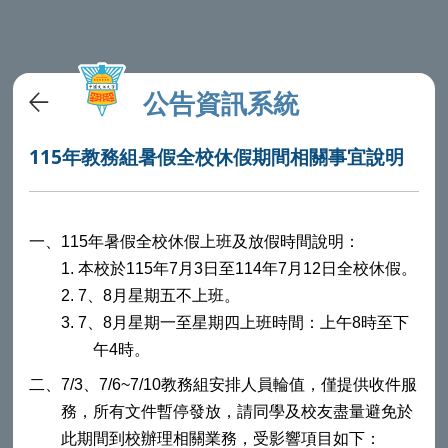
公告資訊系統
115年教務組暑假全校休假期間相關事宜說明
一、
115
年暑假全校休假上班及放假時間說明：
1.
本校於
115
年
7
月
3
日至
114
年
7
月
12
日全校休假。
2. 7
、
8
月星期五不上班。
3. 7
、
8
月星期一至星期四上班時間：上午
8
時至下
午
4
時。
二、
7/3
、
7/6~7/10
教務組安排人員輪值，僅提供收件服
務，所有文件暫停發放，請同學及校友盡量避免於
此期間到校辦理相關業務，受影響項目如下：