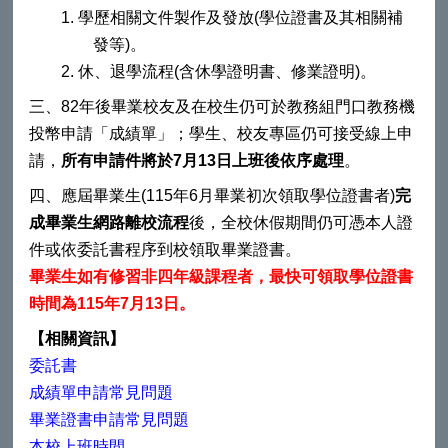
1.
學歷相關文件製作及發放
(
學位證書及其相關補
發等
)
。
2.
休、退學流程
(
含休學證明書、修業證明
)
。
三、
82
年後畢業校友及在校生仍可於教務組門口教務機
投幣申請「成績單」；學生、校友專區仍可接受線上申
請，
所有申請件將於
7
月
13
日上班後依序處理
。
四、應屆畢業生
(115
年
6
月畢業初次領取學位證書者
)
完
成畢業生網路離校流程
後，全校休假期間仍可憑本人證
件或依委託書程序到校領取畢業證書。
畢業生如有修習非四年級課程者，最快可領取學位證書
時間為
115
年
7
月
13
日。
【相關資訊】
委託
書
成績單申請
常
見問題
畢業證書申請
常
見問題
本校上班
時
間