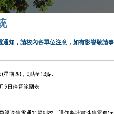
統
電通知，請校內各單位注意，如有影響敬請
(
)
9
13
日
星期四
，
點至
點。
9
月
日停電範圍表
員親送停電通知單到校，通知將計畫性停電進行