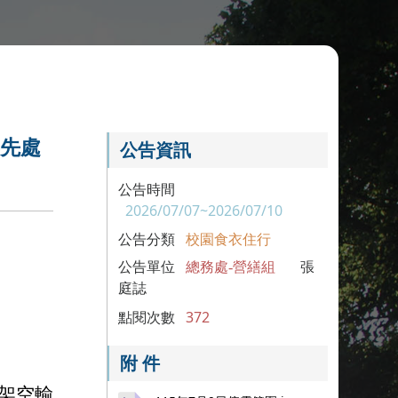
事先處
公告資訊
公告時間
2026/07/07~2026/07/10
公告分類
校園食衣住行
公告單位
總務處-營繕組
張
庭誌
點閱次數
372
附 件
架空輸