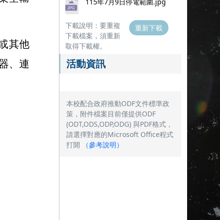
115年7月9日停電範圍.jpg
下載說明：要重複
重新下載
下載檔案，須重新
或其他
取得下載權。
活動資訊
器
、
連
本校配合政府推動ODF文件標準政
策，附件檔案目前僅提供ODF
(ODT,ODS,ODP,ODG) 與PDF格式，
請選擇對應的Microsoft Office程式
打開
（
參考說明
）