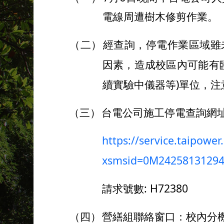
電線周遭樹木修剪作業。
（二）
經查詢，停電作業區域雖
因素，造成校區內可能有
)
續實驗中儀器等
單位，注
（三）
台電公司施工停電查詢網
https://service.taipowe
xsmsid=0M2425813129
: H72380
請求號數
（四）
營繕組聯絡窗口：校內分