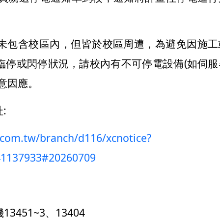
未包含校區內，但皆於校區周遭，為避免因施工
(
臨停或閃停狀況，請校內有不可停電設備
如伺服
意因應。
:
址
r.com.tw/branch/d116/xcnotice?
41137933#20260709
13451~3
13404
機
、