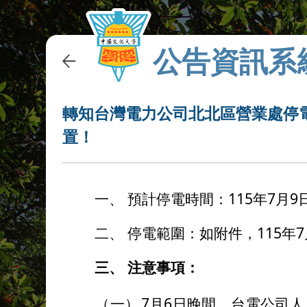
公告資訊系
轉知台灣電力公司北北區營業處停
置！
一、
115
7
9
預計停電時間：
年
月
二、
115
7
停電範圍：如附件，
年
三、
注意事項：
（一）
7
6
月
日晚間，台電公司人