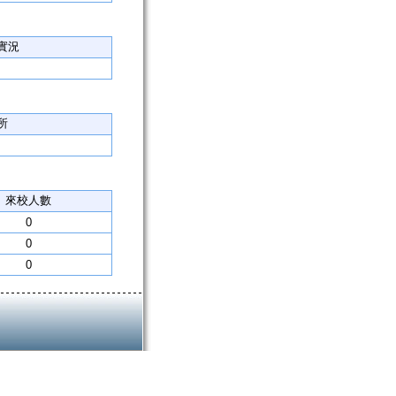
實況
所
來校人數
0
0
0