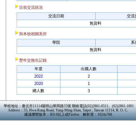
目前交流狀況
交流日期
交流
無資料
與本校相關系所
學院
系
無資料
歷年交換生記錄
年度
出國人數
2022
2
2020
1
總人數
3
學校地址：臺北市11114陽明山華岡路55號 聯絡電話(02)2861-0511、(02)2861-1801
Address：55, Hwa-Kang Road, Yang-Ming-Shan, Taipei , Taiwan 11114, R. O. C.
建議瀏覽版本：IE6.0以上或Firefox 解析度：1024x768