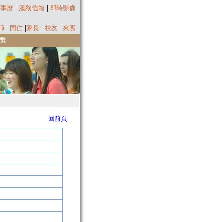
|
|
行事曆
服務信箱
即時影像
|
|
|
|
師
同仁
家長
校友
來賓
繫
回前頁