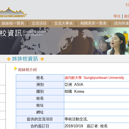
|
學生
教
|
姐妹校一覽表
|
交流項目
|
交流大事表
|
相關系所一覽表
|
諮詢與連
姐妹校介紹
校名
成均館大學 Sungkyunkwan University
洲別
亞洲 ASIA
國別
韓國 Korea
校長
校址
網址
提供的交流項目
學術活動交流,
合約簽訂日
2018/10/19 簽訂者: 校長