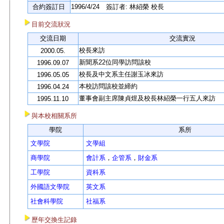
合約簽訂日
1996/4/24 簽訂者: 林紹榮 校長
目前交流狀況
交流日期
交流實況
校長來訪
2000.05.
新聞系22位同學訪問該校
1996.09.07
校長及中文系主任謝玉冰來訪
1996.05.05
本校訪問該校並締約
1996.04.24
董事會副主席陳貞煜及校長林紹榮一行五人來訪
1995.11.10
與本校相關系所
學院
系所
文學院
文學組
商學院
會計系
，
企管系
，
財金系
工學院
資科系
外國語文學院
英文系
社會科學院
社福系
歷年交換生記錄