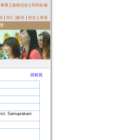
|
|
行事曆
服務信箱
即時影像
|
|
|
|
師
同仁
家長
校友
來賓
繫
回前頁
rict, Samuprakarn