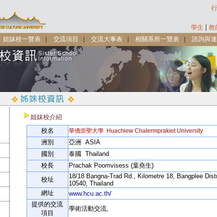
|
學生
教
|
姐妹校一覽表
|
交流項目
|
交流大事表
|
相關系所一覽表
|
諮詢與連
姐妹校介紹
校名
華僑崇聖大學 Huachiew Chalermprakiet University
洲別
亞洲 ASIA
國別
泰國 Thailand
校長
Prachak Poomvisess (葉堯生)
18/18 Bangna-Trad Rd., Kilometre 18, Bangplee Dist
校址
10540, Thailand
網址
www.hcu.ac.th/
提供的交流
學術活動交流,
項目