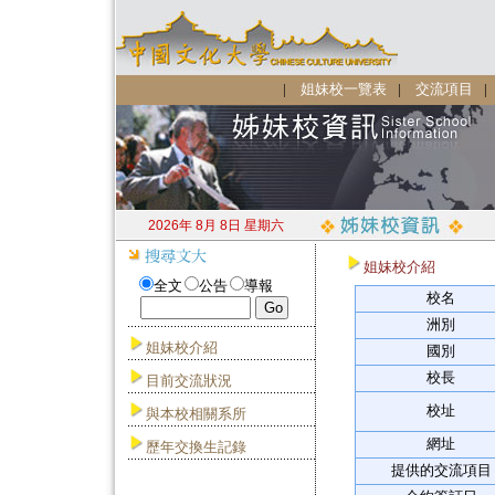
|
姐妹校一覽表
|
交流項目
2026年 8月 8日 星期六
姐妹校介紹
全文
公告
導報
校名
洲別
姐妹校介紹
國別
校長
目前交流狀況
校址
與本校相關系所
網址
歷年交換生記錄
提供的交流項目