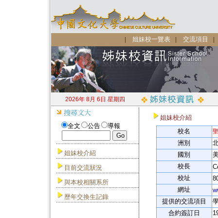
|
姐妹校一覽表
|
交流項目
2026年 8月 6日 星期四
姐妹校介紹
全文
公告
導報
校名
聖
洲別
北
姐妹校介紹
國別
美
校長
C
目前交流狀況
校址
8
與本校相關系所
網址
w
歷年交換生記錄
提供的交流項目
合約簽訂日
1