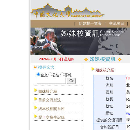
|
姐妹校一覽表
|
交流項目
2026年 8月 6日 星期四
姐妹校介紹
全文
公告
導報
校名
印
洲別
北
姐妹校介紹
國別
美
校長
Ro
目前交流狀況
校址
14
與本校相關系所
網址
ww
歷年交換生記錄
提供的交流項目
學
合約簽訂日
1