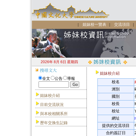
|
姐妹校一覽表
|
交流項目
2026年 8月 6日 星期四
姐妹校介紹
全文
公告
導報
校名
洲別
姐妹校介紹
國別
校長
目前交流狀況
校址
與本校相關系所
網址
歷年交換生記錄
提供的交流項目
合約簽訂日